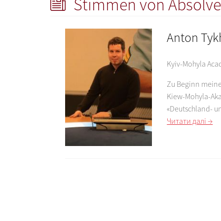
Stimmen von Absolve
Anton Ty
Kyiv-Mohyla Ac
Zu Beginn meines
Kiew-Mohyla-Aka
«Deutschland- u
Читати далі →