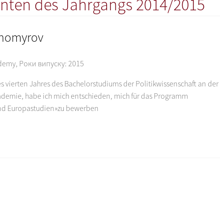
nten des Jahrgangs 2014/2015
khomyrov
ademy
,
Роки випуску:
2015
 vierten Jahres des Bachelorstudiums der Politikwissenschaft an der
demie, habe ich mich entschieden, mich für das Programm
nd Europastudien»zu bewerben