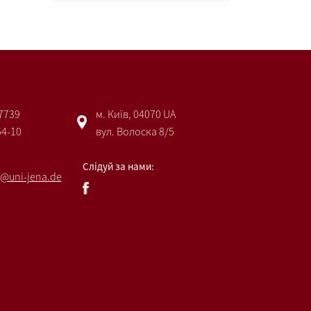
 7739
м. Київ, 04070 UA
54-10
вул. Волоска 8/5
Слідуй за нами:
@uni-jena.de