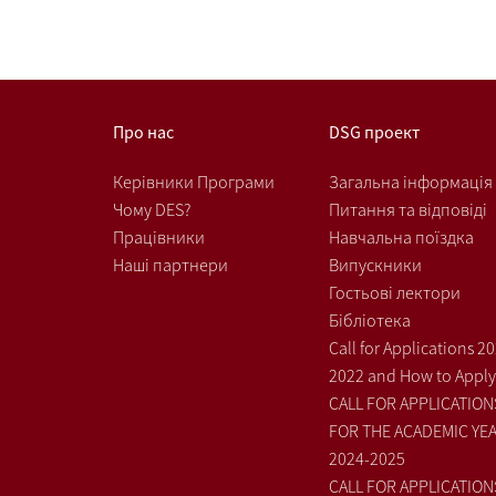
Про нас
DSG проект
Керівники Програми
Загальна інформація
Чому DES?
Питання та відповіді
Працівники
Навчальна поїздка
Наші партнери
Випускники
Гостьові лектори
Бібліотека
Call for Applications 2
2022 and How to Apply
CALL FOR APPLICATION
FOR THE ACADEMIC YE
2024-2025
CALL FOR APPLICATION