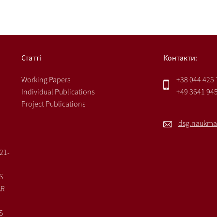
Статті
Контакти:
Working Papers
+38 044 425
Individual Publications
+49 3641 94
Project Publications
dsg.naukma
021-
S
AR
S