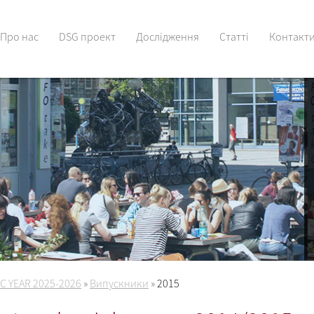
Про нас
DSG проект
Дослідження
Статті
Контакт
C YEAR 2025-2026
»
Випускники
»
2015