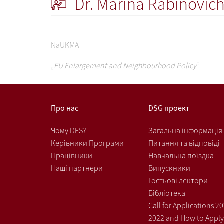
Dr. Marina Rabinovic
NaUKMA
„
EU Enlargement and Neighbourhood Policy
“
Про нас
DSG проект
Чому DES?
Загальна інформація
Керівники Програми
Питання та відповіді
Працівники
Навчальна поїздка
Наші партнери
Випускники
Гостьові лектори
Бібліотека
Call for Applications 2
2022 and How to Apply