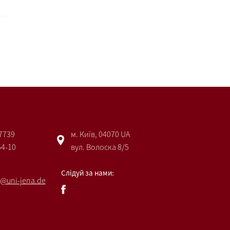
 7739
м. Київ, 04070 UA
54-10
вул. Волоска 8/5
Слідуй за нами:
@uni-jena.de