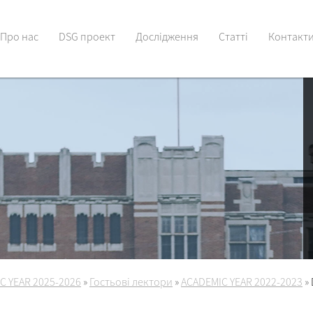
Про нас
DSG проект
Дослідження
Статті
Контакт
C YEAR 2025-2026
»
Гостьові лектори
»
ACADEMIC YEAR 2022-2023
»