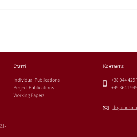
h
Статті
Контакти:
Individual Publications
+38 044 425
Project Publications
+49 3641 94
Working Papers
dsg.naukma
021-