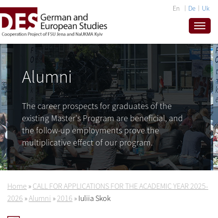
En
De
Uk
Alumni
The career prospects for graduates of the
existing Master's Program are beneficial, and
the follow-up employments prove the
multiplicative effect of our program.
Home
»
CALL FOR APPLICATIONS FOR THE ACADEMIC YEAR 2025-
2026
»
Alumni
»
2016
»
Iuliia Skok