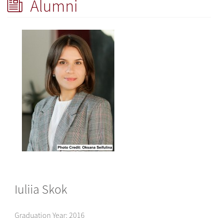
Alumni
Iuliia Skok
Graduation Year:
2016