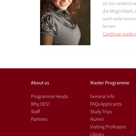
Ich bin wirklich 
die Möglichkeit,
auch viele inter
lernen
Continue readin
About us
Master Programme
Programme Heads
General Info
Why DES?
FAQs Applicants
Staff
Study Trips
Partners
Alumni
Visiting Professors
Library