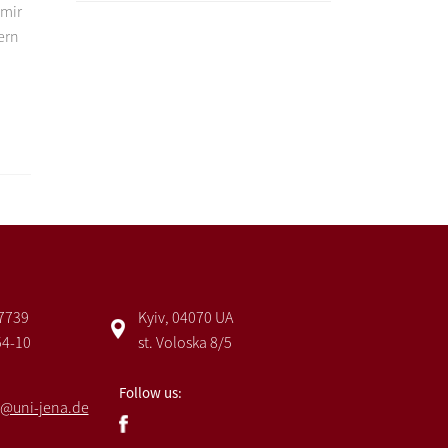
 mir
ern
 7739
Kyiv, 04070 UA
54-10
st. Voloska 8/5
Follow us:
@uni-jena.de