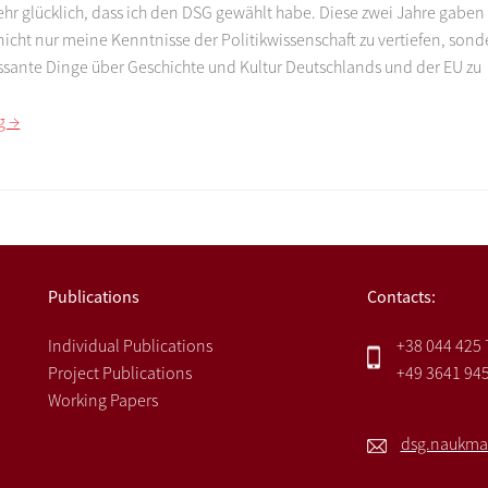
sehr glücklich, dass ich den DSG gewählt habe. Diese zwei Jahre gaben
 nicht nur meine Kenntnisse der Politikwissenschaft zu vertiefen, sond
essante Dinge über Geschichte und Kultur Deutschlands und der EU zu
g →
Publications
Contacts:
Individual Publications
+38 044 425
Project Publications
+49 3641 94
Working Papers
dsg.naukma