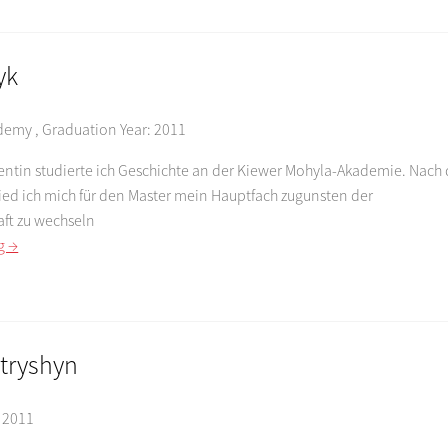
yk
ademy
,
Graduation Year:
2011
entin studierte ich Geschichte an der Kiewer Mohyla-Akademie. Nac
ied ich mich für den Master mein Hauptfach zugunsten der
aft zu wechseln
g →
ytryshyn
:
2011