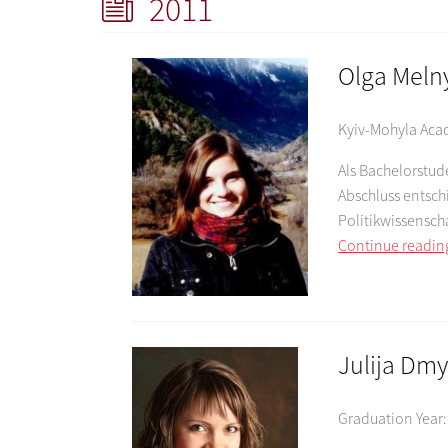
2011
Olga Meln
Kyiv-Mohyla Ac
Als Bachelorstud
Abschluss entsch
Politikwissensch
Continue readin
Julija Dm
Graduation Year