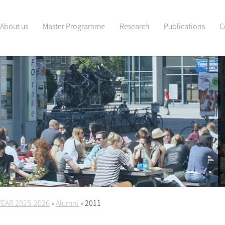
About us
Master Programme
Research
Publications
C
YEAR 2025-2026
»
Alumni
»
2011