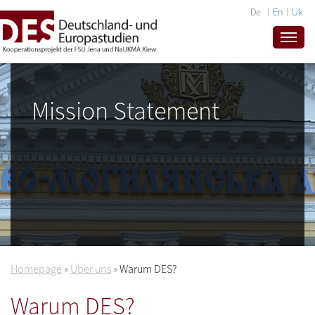
De
En
Uk
Mission Statement
Homepage
»
Über uns
»
Warum DES?
Warum DES?