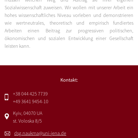
Sozialwissenschaft zuweisen. Wir wollen mit unserer Arbeit ein
hohes wissenschaftliches Niveau vorleben und demonstrieren
wie wertneutrales, theoretisch und empirisch fundiertes
Arbeiten einen Beitrag zur progressiven politischen,
ökonomischen und sozialen Entwicklung einer Gesellschaft
leisten kann.
Kontakt:
+38 044 425 7739
+49 3641 9454-10
Kyiv, 04070 UA
st. Voloska 8/5
dsg.naukma@uni-jena.de