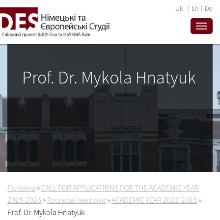
Uk
En
De
Prof. Dr. Mykola Hnatyuk
Головна
»
CALL FOR APPLICATIONS FOR THE ACADEMIC YEAR
2025-2026
»
Гостьові лектори
»
ACADEMIC YEAR 2022-2023
»
Prof. Dr. Mykola Hnatyuk