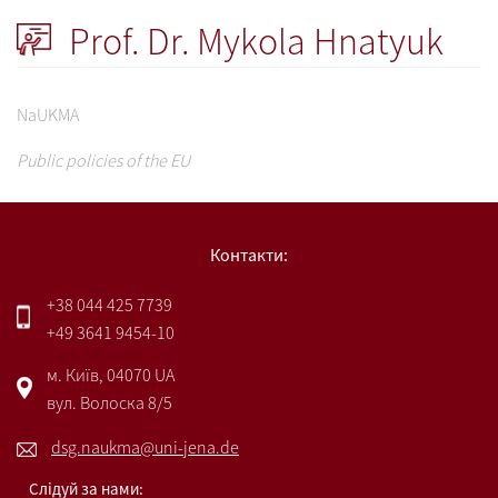
Prof. Dr. Mykola Hnatyuk
NaUKMA
Public policies of the EU
Контакти:
+38 044 425 7739
+49 3641 9454-10
м. Київ, 04070 UA
вул. Волоска 8/5
dsg.naukma@uni-jena.de
Слідуй за нами: